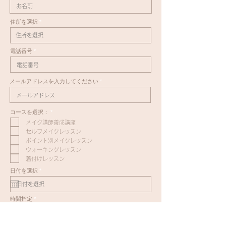
住所を選択
電話番号
メールアドレスを入力してください
必
コースを選択：
*
須
メイク講師養成講座
項
目
セルフメイクレッスン
ポイント別メイクレッスン
ウォーキングレッスン
着付けレッスン
r
日付を選択
*
e
q
u
i
r
時間指定
e
d
時間を選択