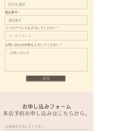
電話番号
メールアドレスを入力してください
お問い合わせ内容を入力してください
送信
必
お問い合わせ内容
*
必
お問い合わせ内容
*
須
須
美eautyメイクレッスンについて
項
お申し込みフォーム
美eautyメイクレッスンについて
項
目
コース内容について
目
コース内容について
来店予約お申し込みはこちらから。
オンラインメイクレッスンについて
オンラインメイクレッスンについて
花嫁レッスンについて
花嫁レッスンについて
その他
その他
お名前を入力してください