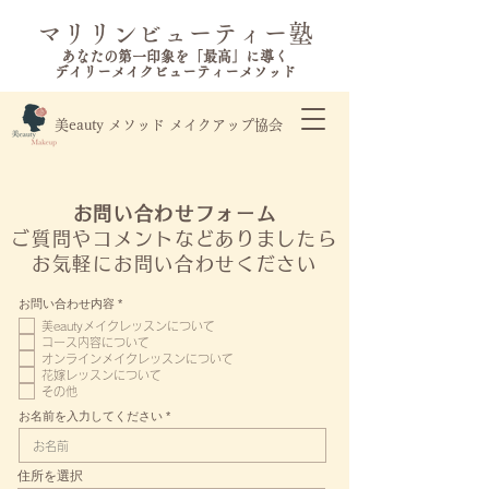
​マリリンビューティー塾
あなたの第一印象を「最高」に導く
​デイリーメイクビューティーメソッド
​美eauty メソッド メイクアップ協会
お問い合わせフォーム
ご質問やコメントなどありましたら
お気軽にお問い合わせください
必
お問い合わせ内容
*
須
美eautyメイクレッスンについて
項
目
コース内容について
オンラインメイクレッスンについて
花嫁レッスンについて
その他
お名前を入力してください
住所を選択