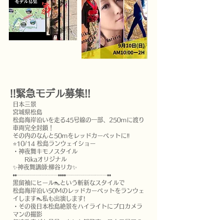
!!緊急モデル募集!!
日本三景
宮城県松島
松島海岸沿いを走る45号線の一部、250mに渡り
車両完全封鎖！
その内のなんと50mをレッドカーペットに‼️
⭐️10/14 松島ランウェイショー
・神夜舞キモノスタイル
Rikaオリジナル
✨️神夜舞講師:柳谷リカ✨️
••┈┈┈┈┈┈┈••••┈┈┈┈┈┈┈••
黒留袖にヒール👠という斬新なスタイルで
松島海岸沿い50Mのレッドカーペットをランウェ
イします👠私も出演します!
・その後日本松島絶景をハイライトにプロカメラ
マンの撮影