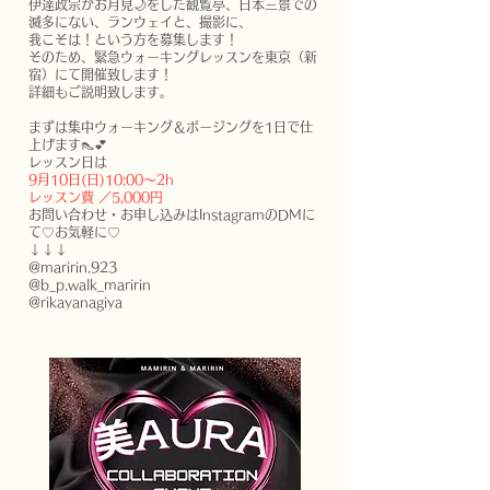
伊達政宗がお月見🌙をした観覧亭、日本三景での
滅多にない、ランウェイと、撮影に、
我こそは！という方を募集します！
そのため、緊急ウォーキングレッスンを東京（新
宿）にて開催致します！
詳細もご説明致します。
まずは集中ウォーキング＆ポージングを1日で仕
上げます👠💕
レッスン日は
9月10日(日)10:00〜2h
レッスン費 ／5,000円
お問い合わせ・お申し込みはInstagramのDMに
て♡お気軽に♡
↓↓↓
@maririn.923
@b_p.walk_maririn
@rikayanagiya